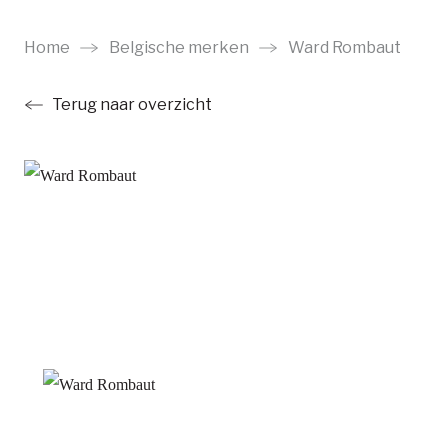
Ga
naar
Home
Belgische merken
Ward Rombaut
main
Terug naar overzicht
content