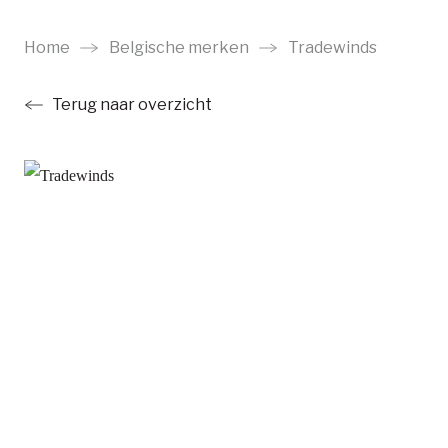
Ga
naar
Home
Belgische merken
Tradewinds
main
Terug naar overzicht
content