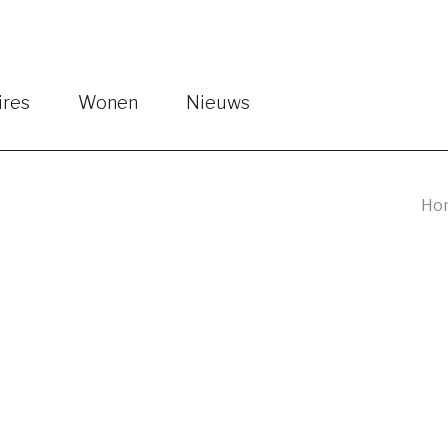
ngen
ires
Wonen
Nieuws
Toon alles
Toon alle
Kindermode
Interieurtextiel
Interieu
Zitmeubilair
Keuken- 
Ho
Tafels
Verlichti
Kasten
Badkame
Slaapkamer
Bureau
Kindermeubelen
Buiten en