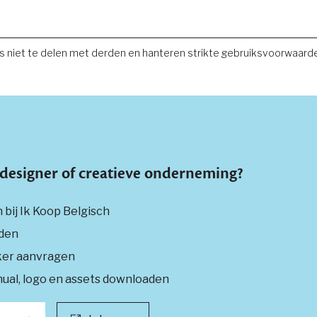
Je bent succesvol ingeschre
 niet te delen met derden en hanteren strikte gebruiksvoorwaard
, designer of creatieve onderneming?
n bij Ik Koop Belgisch
den
ker aanvragen
ual, logo en assets downloaden