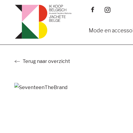
Alle cookies aanvaarden
Cookie instelli
Mode en accesso
Mannenmode
Ga
Vrouwenmode
naar
Terug naar overzicht
main
content