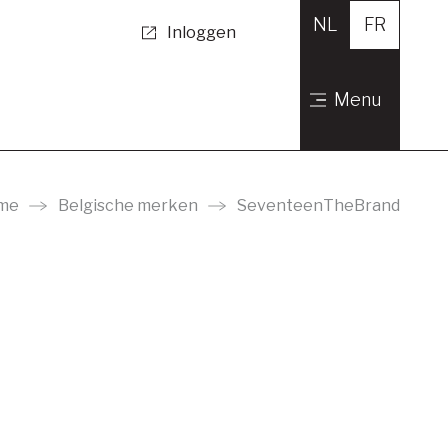
NL
FR
Inloggen
Menu
s
robjecten en decoratie
en tafelgerei
me
Belgische merken
SeventeenTheBrand
ng
rbenodigdheden
 tuin