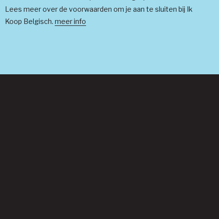
Lees meer over de voorwaarden om je aan te sluiten bij Ik
Koop Belgisch.
meer info