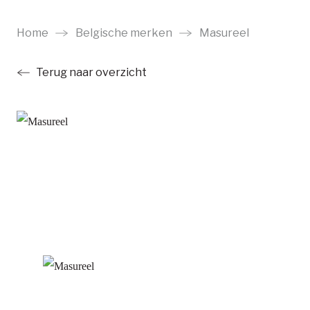
Ga
naar
Home
Belgische merken
Masureel
main
Terug naar overzicht
content