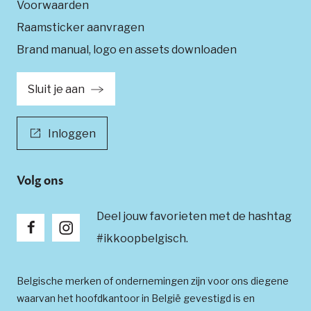
Voorwaarden
Noordlaan 12 - 8820 Torhout
Raamsticker aanvragen
V Decor
Brand manual, logo en assets downloaden
Dronckaertstraat 60 - 8930 Rekkem
Sluit je aan
Wattiaux Charleroi
Rue Tourette 4 - 6000 Charleroi
Inloggen
Wattiaux La Louvière
Rue des sapeurs pompiers 7 - 7100 La
Volg ons
Louvière
Wattiaux Mons
Deel jouw favorieten met de hashtag
Avenue des bassins 11 - 7000 Mons
#ikkoopbelgisch.
Wattiaux Nivelles
Chaussée de Namur 36 - 1400 Nivelles
Belgische merken of ondernemingen zijn voor ons diegene
waarvan het hoofdkantoor in België gevestigd is en
Wattiaux Tournai