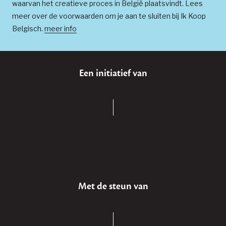
waarvan het creatieve proces in België plaatsvindt. Lees
Av. de Maire 103 - 7500 Tournai
meer over de voorwaarden om je aan te sluiten bij Ik Koop
Belgisch.
meer info
Wattiaux Wierde
Chaussée de la Marche 1 - 5100 Wierde
Een initiatief van
Met de steun van