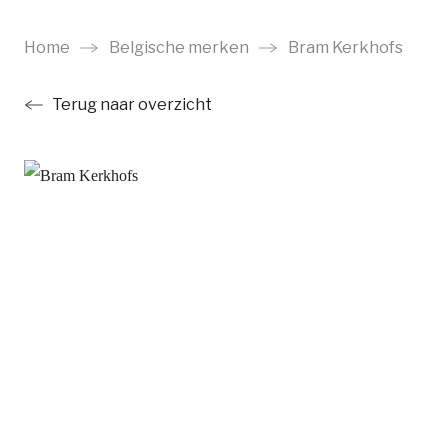
Ga
naar
Home
Belgische merken
Bram Kerkhofs
main
Terug naar overzicht
content