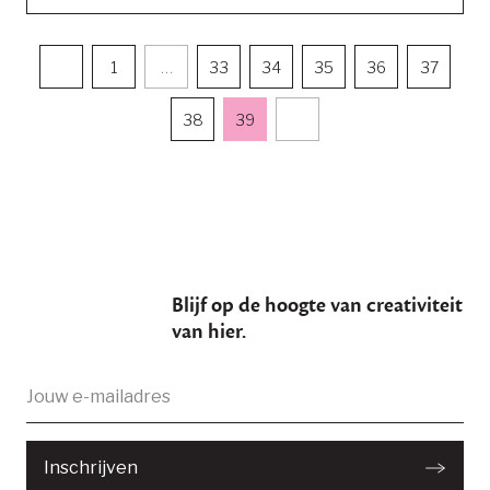
1
…
33
34
35
36
37
38
39
Blijf op de hoogte van creativiteit
van hier.
E-
Je bent succesvol ingeschreven
mailadres:
Inschrijven