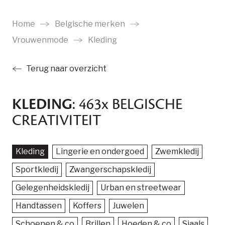
Ga
naar
Home
Belgische merken
main
Vrouwenmode
Kleding
content
Terug naar overzicht
KLEDING
: 463
x
BELGISCHE
CREATIVITEIT
Kleding
Lingerie en ondergoed
Zwemkledij
Sportkledij
Zwangerschapskledij
Gelegenheidskledij
Urban en streetwear
Handtassen
Koffers
Juwelen
Schoenen & co
Brillen
Hoeden & co
Sjaals