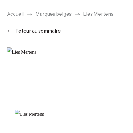
Aller
au
Accueil
Marques belges
Lies Mertens
contenu
Retour au sommaire
principal